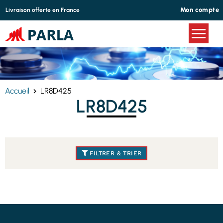
Panneau de gestion des cookies
Mon compte
Livraison offerte en France
Accueil
LR8D425
LR8D425
FILTRER & TRIER