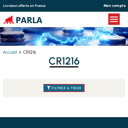
Panneau de gestion des cookies
Mon compte
Livraison offerte en France
Accueil
CR1216
CR1216
FILTRER & TRIER