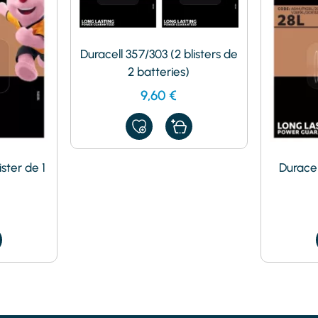
Duracell 357/303 (2 blisters de
2 batteries)
9,60
€
AJOUTER
À
MES
FAVORIS
ister de 1
Duracell