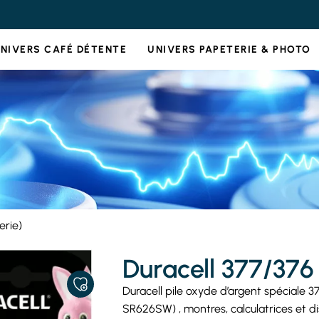
NIVERS CAFÉ DÉTENTE
UNIVERS PAPETERIE & PHOTO
erie)
Duracell 377/376 
AJOUTER
Duracell pile oxyde d’argent spéciale 
À
SR626SW) , montres, calculatrices et dis
MES
FAVORIS