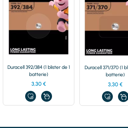
Duracell 392/384 (1 blister de 1
Duracell 371/370 (1 bl
batterie)
batterie)
3,30
€
3,30
€
AJOUTER
AJOUTER
À
À
MES
MES
FAVORIS
FAVORIS