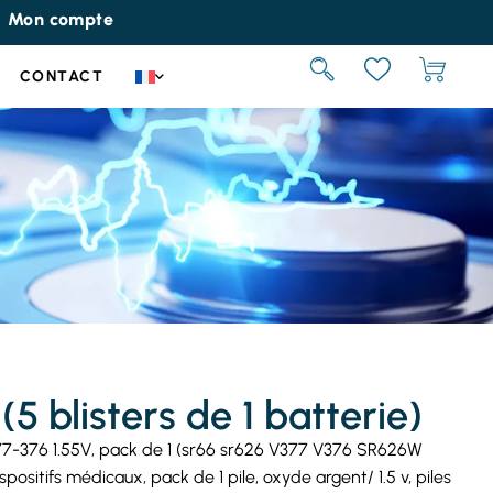
Mon compte
CONTACT
(5 blisters de 1 batterie)
377-376 1.55V, pack de 1 (sr66 sr626 V377 V376 SR626W
positifs médicaux, pack de 1 pile, oxyde argent/ 1.5 v, piles