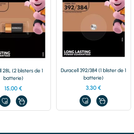
Duracell 392/384 (1 blister de 1
 28L (2 blisters de 1
batterie)
batterie)
3,30
€
15,00
€
AJOUTER
AJOUTER
À
À
MES
MES
FAVORIS
FAVORIS