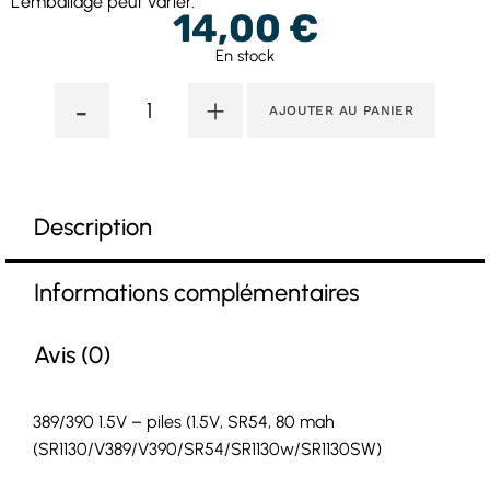
L’emballage peut varier.
14,00
€
En stock
-
+
AJOUTER AU PANIER
Description
Informations complémentaires
Avis (0)
389/390 1.5V – piles (1.5V, SR54, 80 mah
(SR1130/V389/V390/SR54/SR1130w/SR1130SW)