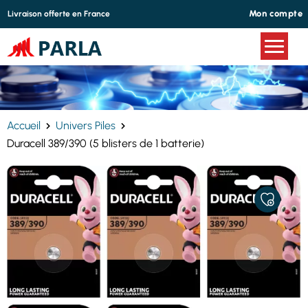
Panneau de gestion des cookies
Mon compte
Livraison offerte en France
Accueil
Univers Piles
Duracell 389/390 (5 blisters de 1 batterie)
AJOUTER
À
MES
FAVORIS