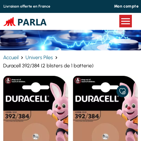
Panneau de gestion des cookies
Mon compte
Livraison offerte en France
Accueil
Univers Piles
Duracell 392/384 (2 blisters de 1 batterie)
AJOUTER
À
MES
FAVORIS