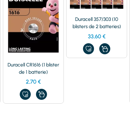
Duracell 357/303 (10
blisters de 2 batteries)
33,60
€
AJOUTER
À
MES
FAVORIS
Duracell CR1616 (1 blister
de 1 batterie)
2,70
€
AJOUTER
À
MES
FAVORIS