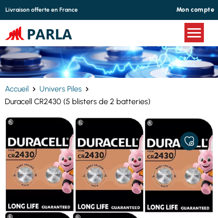
Panneau de gestion des cookies
Mon compte
Livraison offerte en France
Accueil
Univers Piles
Duracell CR2430 (5 blisters de 2 batteries)
AJOUTER
À
MES
FAVORIS