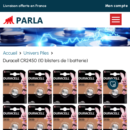
Panneau de gestion des cookies
Mon compte
Livraison offerte en France
Accueil
Univers Piles
Duracell CR2450 (10 blisters de 1 batterie)
AJOUTER
À
MES
FAVORIS