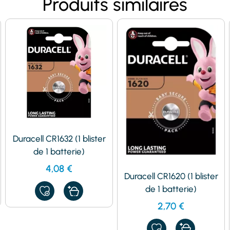
Produits similaires
Duracell CR1632 (1 blister
de 1 batterie)
4,08
€
Duracell CR1620 (1 blister
de 1 batterie)
AJOUTER
À
2,70
€
MES
FAVORIS