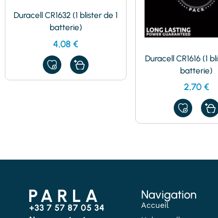
Duracell CR1632 (1 blister de 1
batterie)
4,08
€
Duracell CR1616 (1 bli
AJOUTER
batterie)
À
MES
2,70
€
FAVORIS
AJOUTER
À
MES
FAVORIS
Navigation
Accueil
+33 7 57 87 05 34