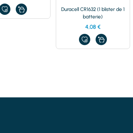
Duracell CR1632 (1 blister de 1
AJOUTER
À
batterie)
MES
FAVORIS
4,08
€
AJOUTER
À
MES
FAVORIS