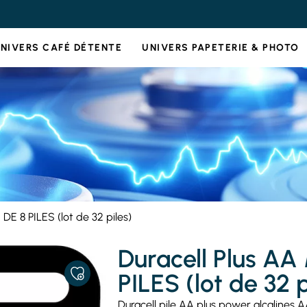
NIVERS CAFÉ DÉTENTE
UNIVERS PAPETERIE & PHOTO
E 8 PILES (lot de 32 piles)
Duracell Plus A
PILES (lot de 32 p
AJOUTER
À
MES
Duracell pile AA plus power alcalines A
FAVORIS