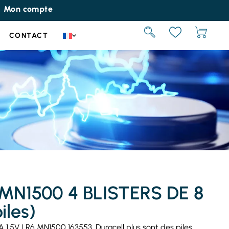
Mon compte
CONTACT
A MN1500 4 BLISTERS DE 8
iles)
A 1.5V LR6 MN1500 163553. Duracell plus sont des piles