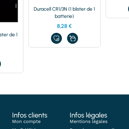
Duracell CR1/3N (1 blister de 1
batterie)
8,28
€
ster de 1
AJOUTER
À
MES
FAVORIS
Infos clients
Infos légales
Mon compte
Mentions légales