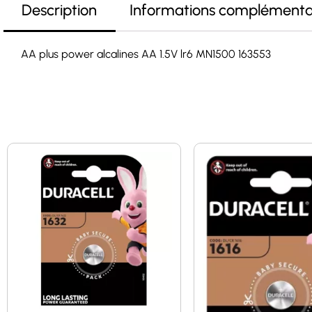
Description
Informations complémenta
AA plus power alcalines AA 1.5V lr6 MN1500 163553