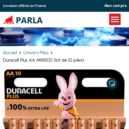
Panneau de gestion des cookies
Mon compte
Livraison offerte en France
Accueil
Univers Piles
Duracell Plus AA MN1500 (lot de 10 piles)
AJOUTER
À
MES
FAVORIS