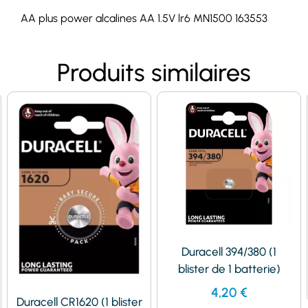
AA plus power alcalines AA 1.5V lr6 MN1500 163553
Produits similaires
Duracell 394/380 (1
blister de 1 batterie)
4,20
€
Duracell CR1620 (1 blister