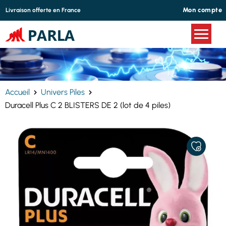
Panneau de gestion des cookies
Mon compte
Livraison offerte en France
Accueil
Univers Piles
Duracell Plus C 2 BLISTERS DE 2 (lot de 4 piles)
AJOUTER
À
MES
FAVORIS