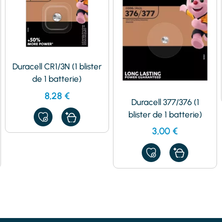
Duracell CR1/3N (1 blister
de 1 batterie)
8,28
€
Duracell 377/376 (1
blister de 1 batterie)
AJOUTER
À
3,00
€
MES
FAVORIS
AJOUTER
À
MES
FAVORIS