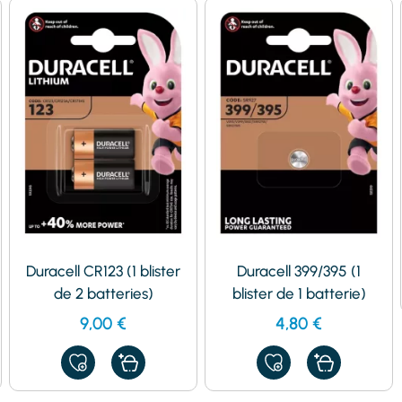
Duracell CR123 (1 blister
Duracell 399/395 (1
de 2 batteries)
blister de 1 batterie)
9,00
€
4,80
€
AJOUTER
AJOUTER
À
À
MES
MES