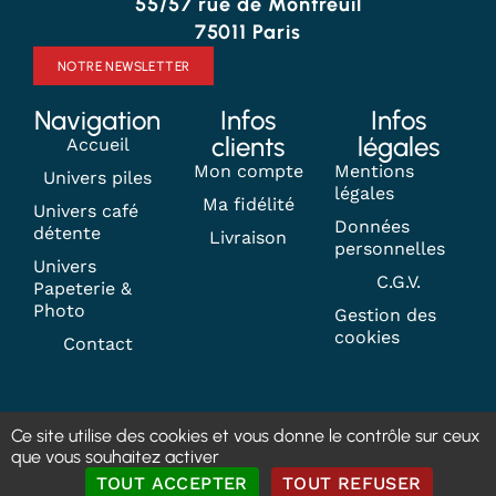
55/57 rue de Montreuil
75011 Paris
NOTRE NEWSLETTER
Navigation
Infos
Infos
clients
légales
Accueil
Mon compte
Mentions
Univers piles
légales
Ma fidélité
Univers café
Données
détente
Livraison
personnelles
Univers
C.G.V.
Papeterie &
Photo
Gestion des
cookies
Contact
Ce site utilise des cookies et vous donne le contrôle sur ceux
que vous souhaitez activer
TOUT ACCEPTER
TOUT REFUSER