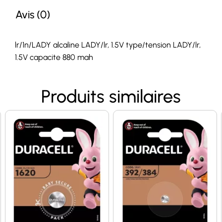
Avis (0)
lr/1n/LADY alcaline LADY/lr, 1.5V type/tension LADY/lr,
1.5V capacite 880 mah
Produits similaires