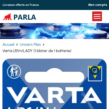
Panneau de gestion des cookies
Mon compte
Livraison offerte en France
Accueil
Univers Piles
Varta LR1/n/LADY (1 blister de 1 batterie)
AJOUTER
À
MES
FAVORIS