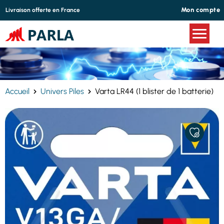
Panneau de gestion des cookies
Mon compte
Livraison offerte en France
Accueil
Univers Piles
Varta LR44 (1 blister de 1 batterie)
AJOUTER
À
MES
FAVORIS