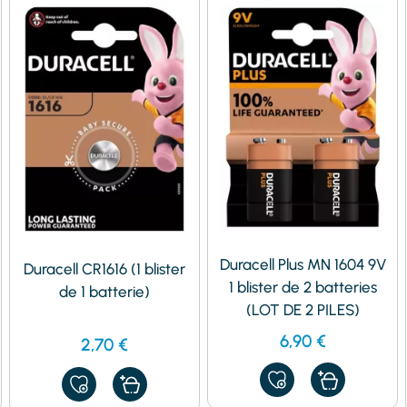
Duracell Plus MN 1604 9V
Duracell CR1616 (1 blister
1 blister de 2 batteries
de 1 batterie)
(LOT DE 2 PILES)
6,90
€
2,70
€
AJOUTER
AJOUTER
À
À