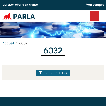
Panneau de gestion des cookies
Mon compte
Livraison offerte en France
Accueil
6032
6032
FILTRER & TRIER