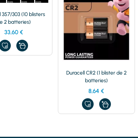
 357/303 (10 blisters
e 2 batteries)
33,60
€
AJOUTER
À
MES
FAVORIS
Duracell CR2 (1 blister de 2
batteries)
8,64
€
AJOUTER
À
MES
FAVORIS