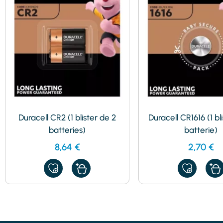
Duracell CR2 (1 blister de 2
Duracell CR1616 (1 bli
batteries)
batterie)
8,64
€
2,70
€
AJOUTER
AJOUTER
À
À
MES
MES
FAVORIS
FAVORIS