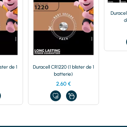
Duracell
d
ster de 1
Duracell CR1220 (1 blister de 1
batterie)
2,60
€
AJOUTER
À
MES
FAVORIS