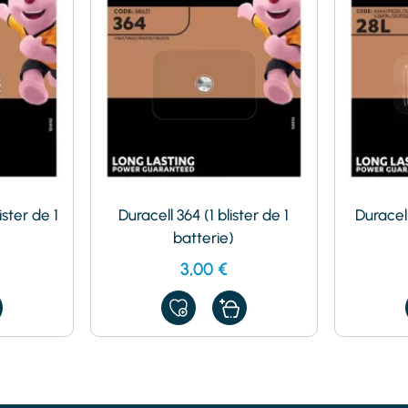
ister de 1
Duracell 364 (1 blister de 1
Duracell
batterie)
3,00
€
AJOUTER
À
MES
FAVORIS