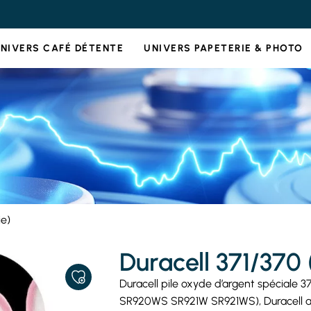
NIVERS CAFÉ DÉTENTE
UNIVERS PAPETERIE & PHOTO
ie)
Duracell 371/370 (
AJOUTER
Duracell pile oxyde d’argent spéciale 3
À
SR920WS SR921W SR921WS), Duracell ad
MES
FAVORIS