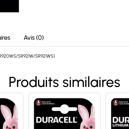
ires
Avis (0)
W/SR920WS/SR921W/SR921WS)
Produits similaires