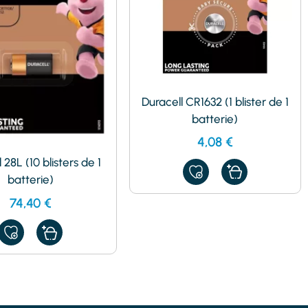
Duracell CR1632 (1 blister de 1
batterie)
4,08
€
 28L (10 blisters de 1
AJOUTER
batterie)
À
MES
74,40
€
FAVORIS
AJOUTER
À
MES
FAVORIS