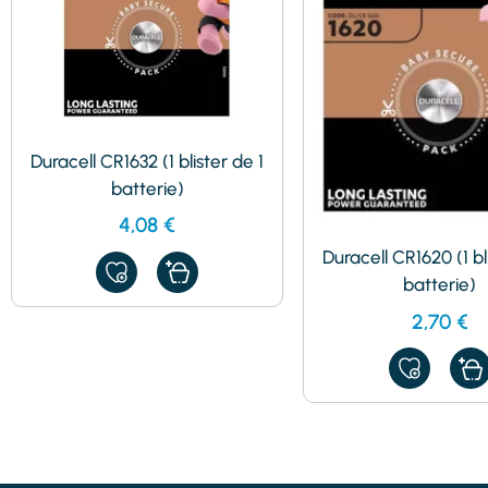
Duracell CR1632 (1 blister de 1
batterie)
4,08
€
Duracell CR1620 (1 bl
AJOUTER
batterie)
À
MES
2,70
€
FAVORIS
AJOUTER
À
MES
FAVORIS