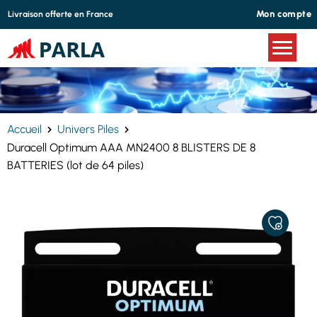
Panneau de gestion des cookies
Mon compte
Livraison offerte en France
Accueil
Univers Piles
Duracell Optimum AAA MN2400 8 BLISTERS DE 8
BATTERIES (lot de 64 piles)
AJOUTER
À
MES
FAVORIS