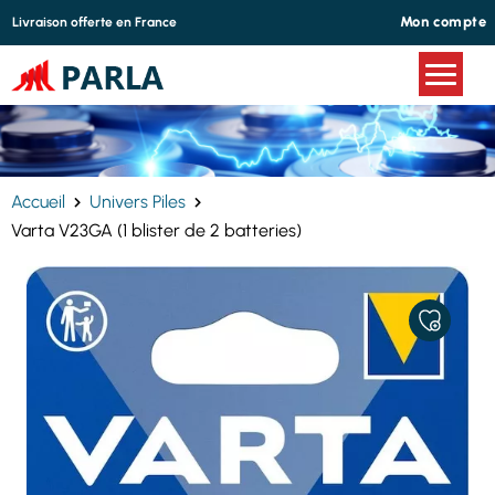
Panneau de gestion des cookies
Mon compte
Livraison offerte en France
Accueil
Univers Piles
Varta V23GA (1 blister de 2 batteries)
AJOUTER
À
MES
FAVORIS