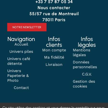
+33 7 57 87 05 34
Nous contacter
55/57 rue de Montreuil
75011 Paris
NOTRE NEWSLETTER
Navigation
Infos
Infos
clients
légales
Accueil
Mon compte
Mentions
Univers piles
légales
Ma fidélité
Univers café
Données
détente
Livraison
personnelles
Univers
C.G.V.
Papeterie &
Photo
Gestion des
cookies
Contact
Ce site utilise des cookies et vous donne le contrôle sur ceux