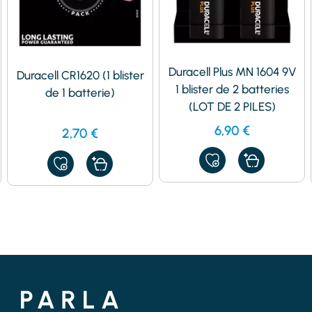
Duracell Plus MN 1604 9V
Duracell CR1620 (1 blister
1 blister de 2 batteries
de 1 batterie)
(LOT DE 2 PILES)
6,90
€
2,70
€
AJOUTER
AJOUTER
À
À
MES
MES
FAVORIS
FAVORIS