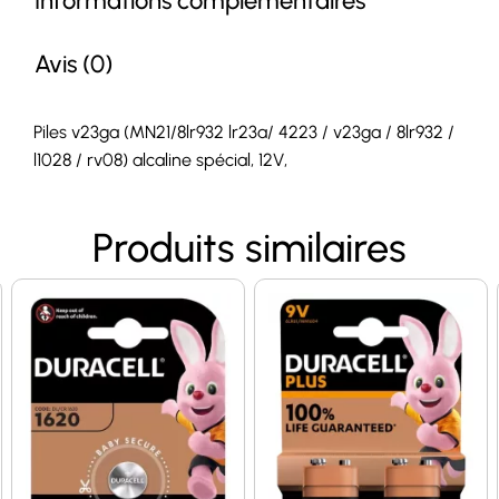
Informations complémentaires
Avis (0)
Piles v23ga (MN21/8lr932 lr23a/ 4223 / v23ga / 8lr932 /
l1028 / rv08) alcaline spécial, 12V,
Produits similaires